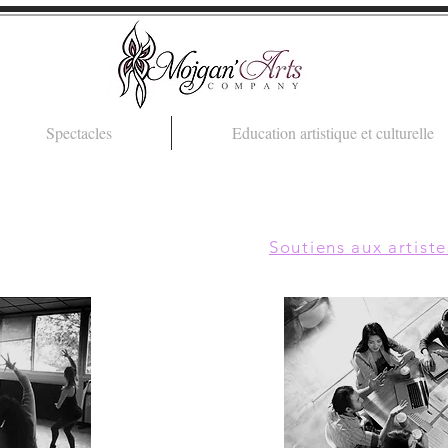
Spectacles
Education artistique et culturelle
Soutiens aux artist