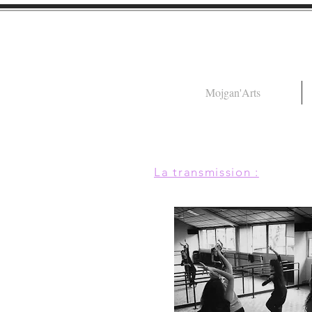
Mojgan'Arts
La transmission :